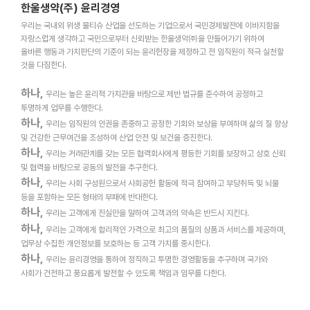
한울생약(주) 윤리경영
우리는 국내외 위생 물티슈 산업을 선도하는 기업으로서 국민경제발전에 이바지함을
자랑스럽게 생각하고 국민으로부터 신뢰받는 한울생약㈜을 만들어가기 위하여
올바른 행동과 가치판단의 기준이 되는 윤리헌장을 제정하고 전 임직원이 적극 실천할
것을 다짐한다.
하나,
우리는 높은 윤리적 가치관을 바탕으로 제반 법규를 준수하여 공정하고
투명하게 업무를 수행한다.
하나,
우리는 임직원의 인권을 존중하고 공정한 기회와 보상을 부여하며 삶의 질 향상
및 건강한 근무여건을 조성하여 산업 안전 및 보건을 증진한다.
하나,
우리는 거래관계를 갖는 모든 협력회사에게 평등한 기회를 보장하고 상호 신뢰
및 협력을 바탕으로 공동의 발전을 추구한다.
하나,
우리는 사회 구성원으로서 사회공헌 활동에 적극 참여하고 부당취득 및 뇌물
등을 포함하는 모든 형태의 부패에 반대한다.
하나,
우리는 고객에게 진실만을 말하여 고객과의 약속은 반드시 지킨다.
하나,
우리는 고객에게 합리적인 가격으로 최고의 품질의 상품과 서비스를 제공하며,
업무상 수집한 개인정보를 보호하는 등 고객 가치를 중시한다.
하나,
우리는 윤리경영을 통하여 정직하고 투명한 경영활동을 추구하며 국가와
사회가 건전하고 풍요롭게 발전할 수 있도록 책임과 임무를 다한다.