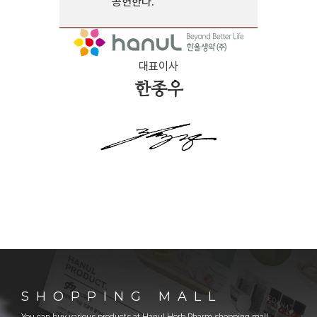
공헌한다.
대표이사
한종우
SHOPPING MALL
You can buy various products at Hanul Herb Pharm shopping mall.