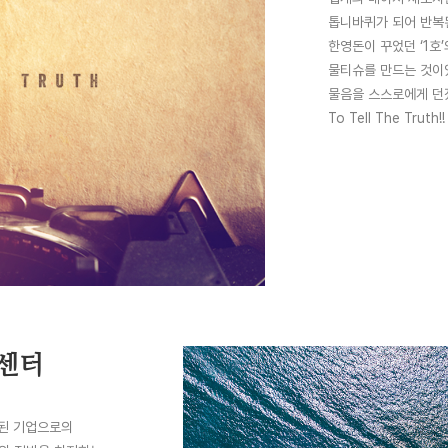
톱니바퀴가 되어 반복된
한영돈이 꾸었던 ‘1호
물티슈를 만드는 것이었
물음을 스스로에게 던
To Tell The Truth!!
 센터
나된 기업으로의