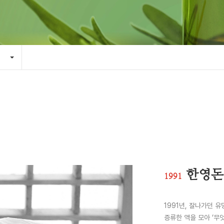
한영돈
1991
1991년, 잘나가던 
증류한 액을 모아 ‘무